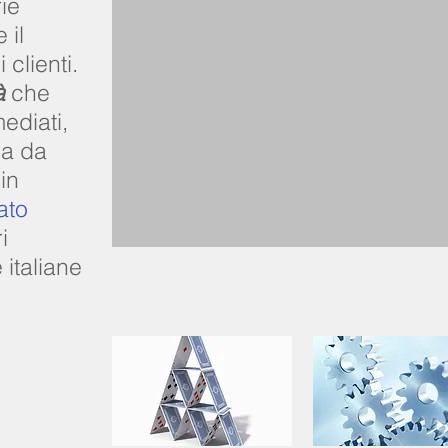
rie
 il
 clienti.
à
che
ediati,
va da
in
ato
i
italiane