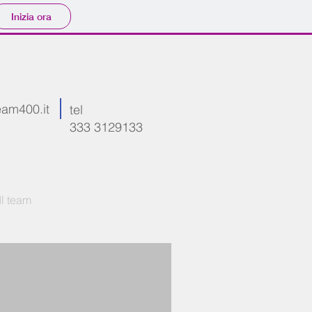
Inizia ora
eam400.it
tel
333 3129133
Il team