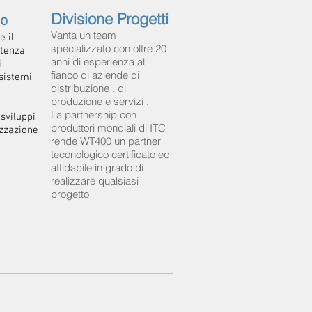
Divisione Progetti
mo
Vanta un team
e il
specializzato con oltre 20
stenza
anni di esperienza al
i
fianco di aziende di
sistemi
distribuzione , di
produzione e servizi .
e
La partnership con
sviluppi
produttori mondiali di ITC
izzazione
rende WT400 un partner
teconologico certificato ed
affidabile in grado di
realizzare qualsiasi
progetto