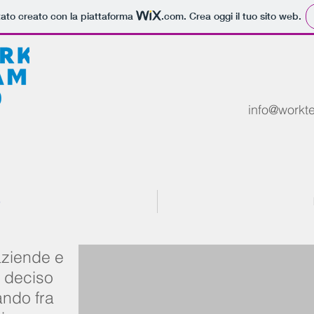
tato creato con la piattaforma
.com
. Crea oggi il tuo sito web.
info@workt
e
aziende e
o deciso
ando fra