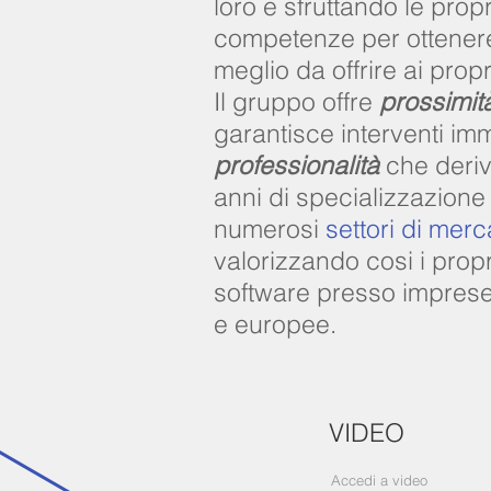
loro e sfruttando le prop
competenze per ottenere
meglio da offrire ai propri
Il gruppo offre
prossimit
garantisce interventi imm
professionalità
che deri
anni di specializzazione 
numerosi
settori di merc
valorizzando cosi i propr
software presso imprese 
e europee.
VIDEO
Accedi a video